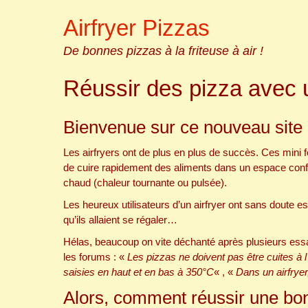
Skip
Airfryer Pizzas
to
content
De bonnes pizzas à la friteuse à air !
Réussir des pizza avec u
Bienvenue sur ce nouveau site 
Les airfryers ont de plus en plus de succès. Ces mini f
de cuire rapidement des aliments dans un espace conf
chaud (chaleur tournante ou pulsée).
Les heureux utilisateurs d’un airfryer ont sans doute e
qu’ils allaient se régaler…
Hélas, beaucoup on vite déchanté après plusieurs essa
les forums : «
Les pizzas ne doivent pas être cuites à l
saisies en haut et en bas à 350°C
« , «
Dans un airfryer
Alors, comment réussir une bonn