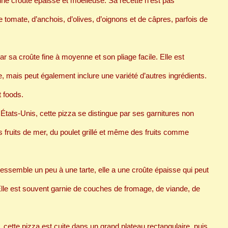
a une croûte épaisse et moelleuse. Sa recette n’est pas
 tomate, d’anchois, d’olives, d’oignons et de câpres, parfois de
ar sa croûte fine à moyenne et son pliage facile. Elle est
 mais peut également inclure une variété d’autres ingrédients.
 foods.
 États-Unis, cette pizza se distingue par ses garnitures non
s fruits de mer, du poulet grillé et même des fruits comme
essemble un peu à une tarte, elle a une croûte épaisse qui peut
 Elle est souvent garnie de couches de fromage, de viande, de
ie, cette pizza est cuite dans un grand plateau rectangulaire, puis